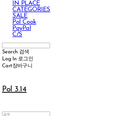
IN PLACE
CATEGORIES
SALE
Pol Cook
PayPal
C/S
Search
검색
Log In
로그인
Cart
장바구니
Pol 3.14