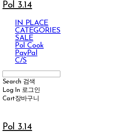
Pol 3.14
IN PLACE
CATEGORIES
SALE
Pol Cook
PayPal
C/S
Search
검색
Log In
로그인
Cart
장바구니
Pol 3.14