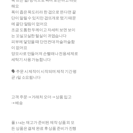
록 뜨는 일) 방식으로 짜여 포근하고 따뜻
해요
폭이 좁은 목도리라 한 겹으로 뜬다면 끝
단이 말릴 수 있지만 겹뜨개로 떴기 때문
에 끝단 말림이 없어요
조금 도톰한 두께이고 자세히 보면 보이
는 꼬실꼬실한 털실이 귀엽습니다
피부에 닿았을 때 단언컨대 까슬까슬함
이 없어요
양모사로 만들어져 손빨래나 전용세제로
세탁기 사용 가능합니다
🗣 주문 시 제작이 시작되며 제작 기간 평
균 7일 소요됩니다
고객 주문 ⇢ 거래처 오더 ⇢ 상품 입고
⇢ 배송
폴 3.14는 재고가 준비된 제작 상품 외 모
든 상품은 결제 완료 후 상품 준비가 진행