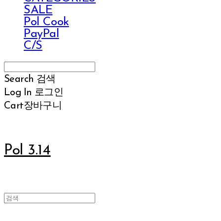
SALE
Pol Cook
PayPal
C/S
Search
검색
Log In
로그인
Cart
장바구니
Pol 3.14