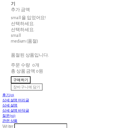
기
추가 금액
small 을 입었어요!
선택하세요.
선택하세요.
small
medium (품절)
품절된 상품입니다.
주문 수량
0개
총 상품 금액
0원
구매하기
장바구니에 담기
후기(0)
상세 설명 머리글
상세 설명
상세 설명 바닥글
질문(10)
관련 상품
Writer