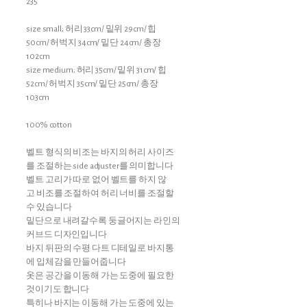
235
size small; 허리 33cm/ 밑위 29cm/ 힙
50cm/ 허벅지 34cm/ 밑단 24cm/ 총장
102cm
size medium; 허리 35cm/ 밑위 31cm/ 힙
52cm/ 허벅지 35cm/ 밑단 25cm/ 총장
103cm
100% cotton
벨트 형식의 비조는 바지의 허리 사이즈
를 조절하는 side adjuster를 의미합니다
벨트 고리가 따로 없어 벨트를 하지 않
고 비조를 조절하여 허리 너비를 조절할
수 있습니다
밑단으로 내려갈수록 둥글어지는 라인의
커브드 디자인입니다
바지 뒤판의 수평 다트 디테일로 바지통
에 입체감을 만들어줍니다
옷은 공간을 이동해 가는 도중에 필요한
것이기도 합니다
특히나 바지는 이동해 가는 도중에 있는