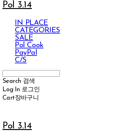
Pol 3.14
IN PLACE
CATEGORIES
SALE
Pol Cook
PayPal
C/S
Search
검색
Log In
로그인
Cart
장바구니
Pol 3.14