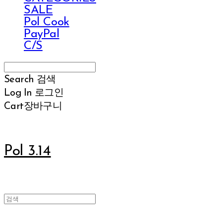
SALE
Pol Cook
PayPal
C/S
Search
검색
Log In
로그인
Cart
장바구니
Pol 3.14