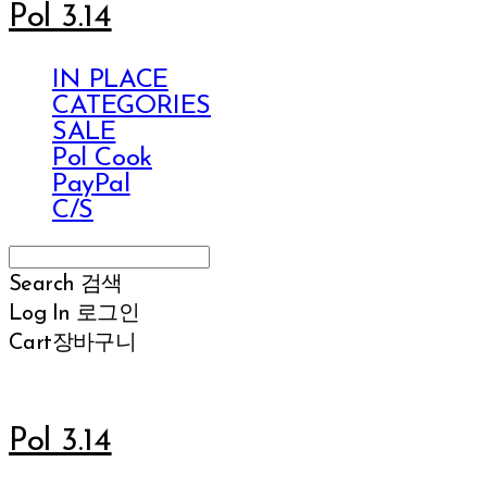
Pol 3.14
IN PLACE
CATEGORIES
SALE
Pol Cook
PayPal
C/S
Search
검색
Log In
로그인
Cart
장바구니
Pol 3.14