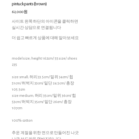
pintuck pants (brown)
62,000원
사이트 왼쪽 하단의 아이콘을 클릭하면
실시간 상담으로 연결됩니다
더 쉽고 빠르게 상품에 대해 알아보세요
model size; height 162cm/ 55 size/ shoes
235
size small; 허리 33.5cm/ 밑위 34cm/ 힙
51cm/ 허벅지 33cm/ 밑단 24.5cm/ 총장
105.5cm
size medium; 허리 35cm/ 밑위 36cm/ 힙
53cm/ 허벅지 35cm/ 밑단 26cm/ 총장
107cm
100% cotton
추운 계절을 위한 면으로 만들어진 나긋