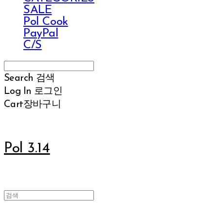
SALE
Pol Cook
PayPal
C/S
Search
검색
Log In
로그인
Cart
장바구니
Pol 3.14