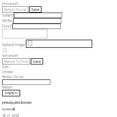
Set secret
Return To List
Save
Subject
Writer
Email
Upload Image
Set secret
Return To Post
Save
Edit
Delete
Return To List
Return
구매하기
pintuck pants (brown)
62,000원
추가 금액