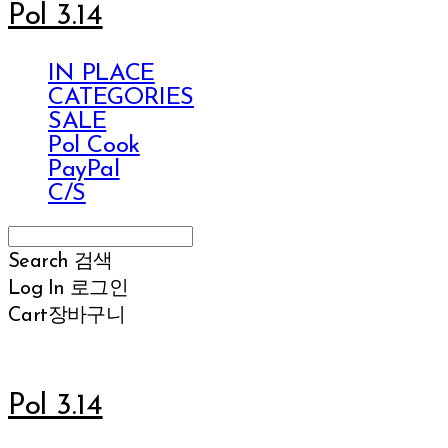
Pol 3.14
IN PLACE
CATEGORIES
SALE
Pol Cook
PayPal
C/S
Search
검색
Log In
로그인
Cart
장바구니
Pol 3.14