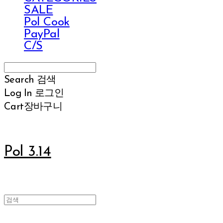
SALE
Pol Cook
PayPal
C/S
Search
검색
Log In
로그인
Cart
장바구니
Pol 3.14