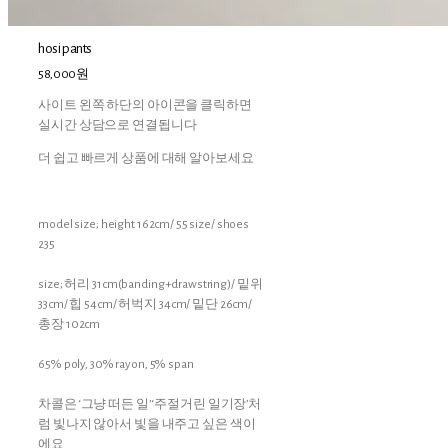
hosi pants
58,000원
사이트 왼쪽 하단의 아이콘을 클릭하면
실시간 상담으로 연결됩니다
더 쉽고 빠르게 상품에 대해 알아보세요
model size; height 162cm/ 55 size/ shoes
235
size; 허리 31cm(banding+drawstring)/ 밑위
33cm/ 힙 54cm/ 허벅지 34cm/ 밑단 26cm/
총장 102cm
65% poly, 30% rayon, 5% span
차콜은 ‘그냥 떠든 일’ ‘주절거린 일기장’처
럼 빛나지 않아서 빛을 내주고 싶은 색이
에요