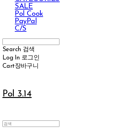
SALE
Pol Cook
PayPal
C/S
Search
검색
Log In
로그인
Cart
장바구니
Pol 3.14