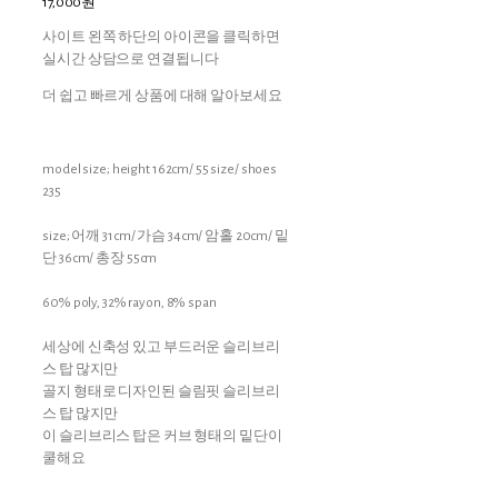
17,000원
사이트 왼쪽 하단의 아이콘을 클릭하면
실시간 상담으로 연결됩니다
더 쉽고 빠르게 상품에 대해 알아보세요
model size; height 162cm/ 55 size/ shoes
235
size; 어깨 31cm/ 가슴 34cm/ 암홀 20cm/ 밑
단 36cm/ 총장 55cm
60% poly, 32% rayon, 8% span
세상에 신축성 있고 부드러운 슬리브리
스 탑 많지만
골지 형태로 디자인된 슬림핏 슬리브리
스 탑 많지만
이 슬리브리스 탑은 커브 형태의 밑단이
쿨해요