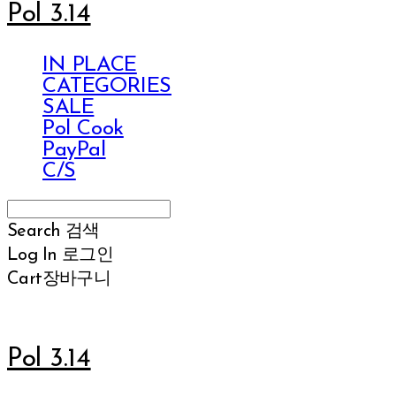
Pol 3.14
IN PLACE
CATEGORIES
SALE
Pol Cook
PayPal
C/S
Search
검색
Log In
로그인
Cart
장바구니
Pol 3.14