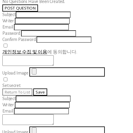
No Questions Have Been Created.
POST QUESTION
Subject
Writer
Email
Password
Confirm Password
개인정보 수집 및 이용
에 동의합니다.
Upload Image
Set secret
Return To List
Save
Subject
Writer
Email
Upload Image