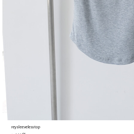
rey sleeveless top