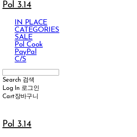
Pol 3.14
IN PLACE
CATEGORIES
SALE
Pol Cook
PayPal
C/S
Search
검색
Log In
로그인
Cart
장바구니
Pol 3.14