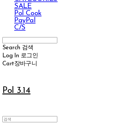
SALE
Pol Cook
PayPal
C/S
Search
검색
Log In
로그인
Cart
장바구니
Pol 3.14