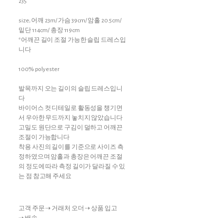
235
size; 어깨 23m/ 가슴 39cm/ 암홀 20.5cm/
밑단 114cm/ 총장 119cm
*어깨끈 길이 조절 가능한 슬립 드레스입
니다
100% polyester
발목까지 오는 길이의 슬립 드레스입니
다
바이어스 컷 디테일로 활동성을 챙기면
서 우아한 무드까지 놓치지 않았습니다
고밀도 원단으로 구김이 덜하고 어깨끈
조절이 가능합니다
착용 사진의 길이를 기준으로 사이즈 측
정하였으며 암홀과 총장은 어깨끈 조절
의 정도에 따라 측정 길이가 달라질 수 있
는 점 참고해 주세요
고객 주문 ⇢ 거래처 오더 ⇢ 상품 입고