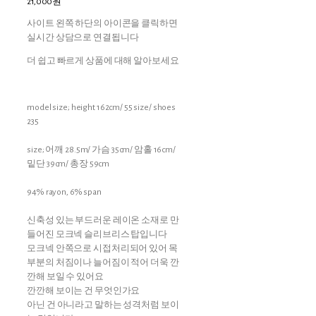
21,000원
사이트 왼쪽 하단의 아이콘을 클릭하면
실시간 상담으로 연결됩니다
더 쉽고 빠르게 상품에 대해 알아보세요
model size; height 162cm/ 55 size/ shoes
235
size; 어깨 28.5m/ 가슴 35cm/ 암홀 16cm/
밑단 39cm/ 총장 59cm
94% rayon, 6% span
신축성 있는 부드러운 레이온 소재로 만
들어진 모크넥 슬리브리스 탑입니다
모크넥 안쪽으로 시접처리되어 있어 목
부분의 처짐이나 늘어짐이 적어 더욱 깐
깐해 보일 수 있어요
깐깐해 보이는 건 무엇인가요
아닌 건 아니라고 말하는 성격처럼 보이