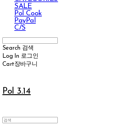
SALE
Pol Cook
PayPal
C/S
Search
검색
Log In
로그인
Cart
장바구니
Pol 3.14