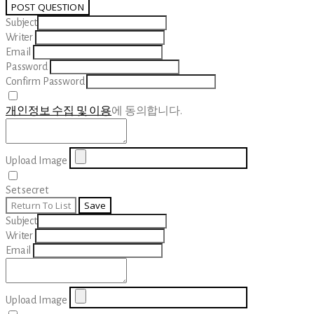
POST QUESTION
Subject
Writer
Email
Password
Confirm Password
개인정보 수집 및 이용
에 동의합니다.
Upload Image
Set secret
Return To List
Save
Subject
Writer
Email
Upload Image