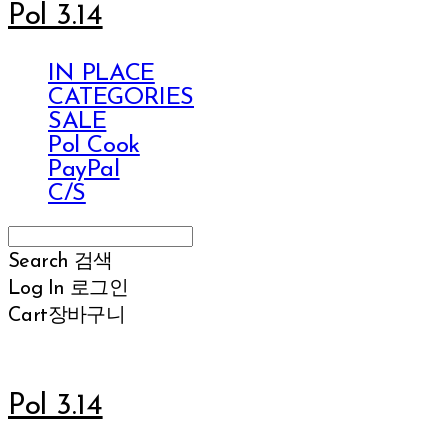
Pol 3.14
IN PLACE
CATEGORIES
SALE
Pol Cook
PayPal
C/S
Search
검색
Log In
로그인
Cart
장바구니
Pol 3.14