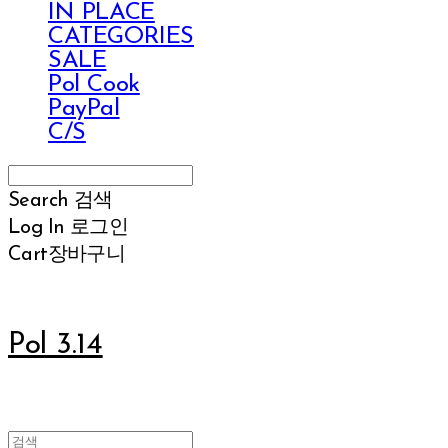
IN PLACE
CATEGORIES
SALE
Pol Cook
PayPal
C/S
Search
검색
Log In
로그인
Cart
장바구니
Pol 3.14